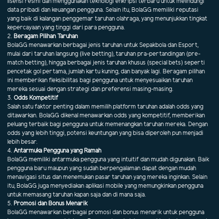
lisensi resmi dan menggunakan teknologi enkripsi terbaru untuk melindungi
data pribadi dan keuangan pengguna. Selain itu, BolaGG memiliki reputasi
yang baik di kalangan penggemar taruhan olahraga, yang menunjukkan tingkat
kepercayaan yang tinggi dari para pengguna.
2.
Beragam Pilihan Taruhan
BolaGG menawarkan berbagai jenis taruhan untuk Sepakbola dan Esport,
mulai dari taruhan langsung (live betting), taruhan pra-pertandingan (pre-
match betting), hingga berbagai jenis taruhan khusus (special bets) seperti
pencetak gol pertama, jumlah kartu kuning, dan banyak lagi. Beragam pilihan
ini memberikan fleksibilitas bagi pengguna untuk menyesuaikan taruhan
mereka sesuai dengan strategi dan preferensi masing-masing.
3.
Odds Kompetitif
Salah satu faktor penting dalam memilih platform taruhan adalah odds yang
ditawarkan. BolaGG dikenal menawarkan odds yang kompetitif, memberikan
peluang terbaik bagi pengguna untuk memenangkan taruhan mereka. Dengan
odds yang lebih tinggi, potensi keuntungan yang bisa diperoleh pun menjadi
lebih besar.
4.
Antarmuka Pengguna yang Ramah
BolaGG memiliki antarmuka pengguna yang intuitif dan mudah digunakan. Baik
pengguna baru maupun yang sudah berpengalaman dapat dengan mudah
menavigasi situs dan menemukan pasar taruhan yang mereka inginkan. Selain
itu, BolaGG juga menyediakan aplikasi mobile yang memungkinkan pengguna
untuk memasang taruhan kapan saja dan di mana saja.
5.
Promosi dan Bonus Menarik
BolaGG menawarkan berbagai promosi dan bonus menarik untuk pengguna