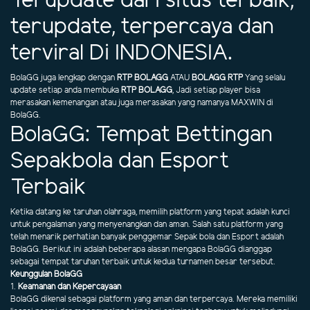
Terupdate dari situs terbaik,
terupdate, terpercaya dan
terviral Di INDONESIA.
BolaGG juga lengkap dengan
RTP BOLAGG
ATAU
BOLAGG RTP
Yang selalu
update setiap anda membuka
RTP BOLAGG
, Jadi setiap player bisa
merasakan kemenangan atau juga merasakan yang namanya MAXWIN di
BolaGG.
BolaGG: Tempat Bettingan
Sepakbola dan Esport
Terbaik
Ketika datang ke taruhan olahraga, memilih platform yang tepat adalah kunci
untuk pengalaman yang menyenangkan dan aman. Salah satu platform yang
telah menarik perhatian banyak penggemar Sepak bola dan Esport adalah
BolaGG. Berikut ini adalah beberapa alasan mengapa BolaGG dianggap
sebagai tempat taruhan terbaik untuk kedua turnamen besar tersebut.
Keunggulan BolaGG
1.
Keamanan dan Kepercayaan
BolaGG dikenal sebagai platform yang aman dan terpercaya. Mereka memiliki