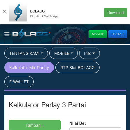
×
BOLAGG
Download
BOLAGG Mobile App
MASUK
DAFTAR
TENTANG KAMI
MOBILE
Info
Kalkulator Mix Parlay
RTP Slot BOLAGG
E-WALLET