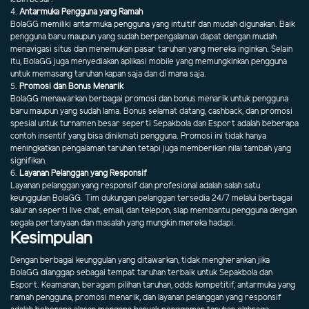
4.
Antarmuka Pengguna yang Ramah
BolaGG memiliki antarmuka pengguna yang intuitif dan mudah digunakan. Baik
pengguna baru maupun yang sudah berpengalaman dapat dengan mudah
menavigasi situs dan menemukan pasar taruhan yang mereka inginkan. Selain
itu, BolaGG juga menyediakan aplikasi mobile yang memungkinkan pengguna
untuk memasang taruhan kapan saja dan di mana saja.
5.
Promosi dan Bonus Menarik
BolaGG menawarkan berbagai promosi dan bonus menarik untuk pengguna
baru maupun yang sudah lama. Bonus selamat datang, cashback, dan promosi
spesial untuk turnamen besar seperti Sepakbola dan Esport adalah beberapa
contoh insentif yang bisa dinikmati pengguna. Promosi ini tidak hanya
meningkatkan pengalaman taruhan tetapi juga memberikan nilai tambah yang
signifikan.
6.
Layanan Pelanggan yang Responsif
Layanan pelanggan yang responsif dan profesional adalah salah satu
keunggulan BolaGG. Tim dukungan pelanggan tersedia 24/7 melalui berbagai
saluran seperti live chat, email, dan telepon, siap membantu pengguna dengan
segala pertanyaan dan masalah yang mungkin mereka hadapi.
Kesimpulan
Dengan berbagai keunggulan yang ditawarkan, tidak mengherankan jika
BolaGG dianggap sebagai tempat taruhan terbaik untuk Sepakbola dan
Esport. Keamanan, beragam pilihan taruhan, odds kompetitif, antarmuka yang
ramah pengguna, promosi menarik, dan layanan pelanggan yang responsif